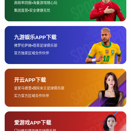
阵容与状态
喀麦隆队阵容结构以欧洲联赛效力球员为核心，整体身体素
质突出，但球员之间的战术默契程度存在一定差异。不同联
赛背景的球员在节奏适应上不完全统一，这对整体配合造成
一定影响。
锋线方面，喀麦隆通常依赖个人能力较强的前锋完成终结任
务，他们在反击中的爆发力较为明显，但阵地战中的创造力
相对有限，这使得进攻方式较为单一。
中场方面，球队在组织与拦截之间寻找平衡，但稳定性不足
的问题依旧存在。一旦核心中场被限制，球队整体推进能力
会明显下降，比赛节奏容易失控。
从近期状态来看，喀麦隆球员在体能分配与比赛专注度方面
存在波动，这种状态不稳定性往往会直接影响比赛后半段的