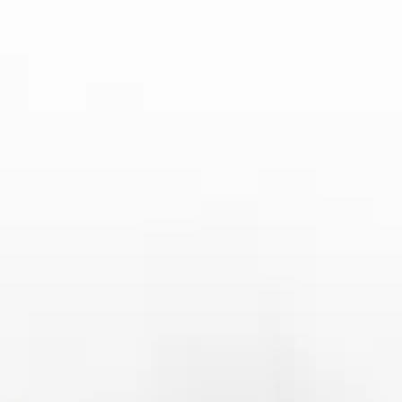
关。如果面对防守反击型球队，比赛更可能进入低比分胶着
状态，例如1-1或1-0的结果较为常见。
而在面对开放型进攻球队时，比赛节奏会明显加快，进球数
增加的概率上升，出现2-1或2-2等比分的可能性较高，这与
其攻防转换速度直接相关。
从数据趋势来看，喀麦隆在比赛后半段失球概率较高，因此
“先领先后被追平”或“末段失分”的情况需要重点考虑。
yy易游体育官方网站
综合模型分析，其未来比赛的比分预测区间更偏向小比分波
动，但在特定对阵条件下也具备爆冷或高比分的潜在可能
性。
总结：
通过对喀麦隆足球比赛的战术体系、阵容状态、历史数据以
及比分预测趋势进行多维度分析，可以发现其整体表现具有
明显的波动性特征。这种波动既来源于战术执行的不稳定，
也与球员状态起伏密切相关，使得其比赛结果难以用单一模
型进行精准锁定。