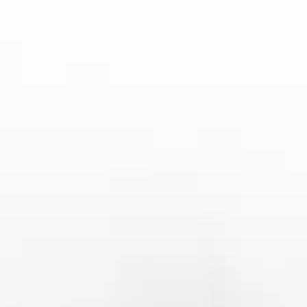
此外，B33体育还定期举办线上活动，如竞猜比赛结果、参
与互动问答和获得虚拟奖励，这些形式丰富了用户的参与方
式，使球迷不仅是信息接收者，更成为赛事体验的参与者和
推动者。
4、精彩瞬间全面呈现
除了赛事资讯和数据分析，B33体育在呈现比赛精彩瞬间方
面也颇具特色。平台通过高清图像、视频剪辑和多角度回
放，让用户能够全方位感受比赛的紧张氛围与高光片段。
精彩瞬间的解读不仅停留在视觉呈现，还包括战术分析与关
键节点讲解。通过讲解进球过程、防守成功、精彩配合等内
容，用户可以理解每个瞬间背后的战术意图和球员心态。
平台还结合社交分享功能，让用户能够将精彩瞬间快速分享
至朋友圈或社交媒体，实现信息传播的二次扩散。这不仅提
升了赛事的关注度，也增强了用户的互动体验，使精彩瞬间
成为全民讨论的话题。
总结：