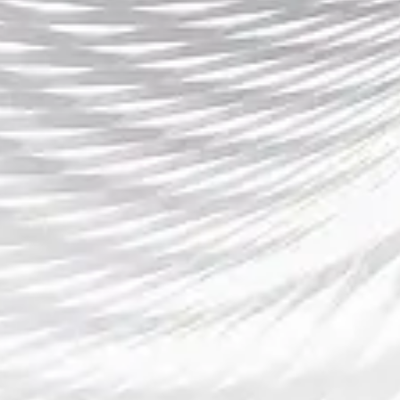
导航
了解yy易游体育
产品展示
体育资讯
企业服务
沟通yy易游体育平台
热点新闻
足球香蕉球弧线运动背后的空气动力学与
旋转物理原理探秘解析
2026-07-23 19:02:04
足球数据分析公司引领智能科技赋能赛事