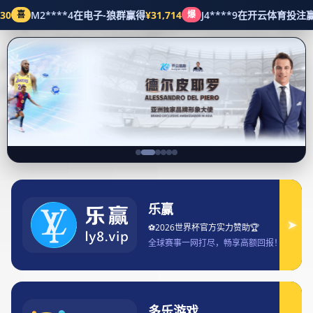
产品展示
产品展示
首页
2026-05-26 05:08:48
B33体育最新赛事资讯与精彩瞬间全方位解
析
好的，我根据你的要求，撰写一篇关于 **B33体育最新赛事
资讯与精彩瞬间全方位解析** 的示例文章，控制段落均匀、
摘要约300字，并严格遵守HTML格式与段落结构。以下是