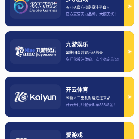
完整示例：
---
B33体育作为全球领先的体育资讯平台，一直致力于为用户
提供最新、最全面的赛事动态以及精彩瞬间回顾。本文将围
绕B33体育的最新赛事资讯展开全方位解析，深入挖掘其在
赛事报道、数据分析、球迷互动以及精彩瞬间呈现等方面的
独特优势。文章首先将概述B33体育在最新赛事报道中的亮
点，包括赛程安排、重要比赛结果及各大赛事热点事件的梳
理；随后，将对平台的数据分析能力进行详细阐述，展示如
何通过精准数据解读比赛走势与球员表现；接着，将探讨球
迷互动体验，揭示B33体育如何通过评论、投票和社区活动
增强用户参与感；最后，将聚焦精彩瞬间回顾，呈现比赛中
的高光画面与关键瞬间的深度解析。通过这四个方面的系统
讲解，读者不仅能够全面掌握B33体育的最新资讯和独家亮
点，还能更好地理解平台在现代体育传播中的价值与影响
力，为球迷和体育爱好者提供一份完整、专业且生动的赛事
参考。