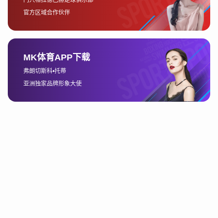
3、球迷氛围与观赛体验
UCL赛事不仅吸引了专业球迷，也吸引了全球普通观众。比
赛现场的气氛热烈，观众的欢呼、旗帜和歌声交织成独特的
视觉与听觉盛宴，使每场比赛都成为不可复制的体验。
随着数字媒体的发展，球迷的观赛方式也更加多元。电视直
播、网络转播以及社交平台实时互动，让全球观众能够即时
参与赛事讨论，分享激情与见解。
球迷社区在赛事期间更显活跃。线上论坛、线下聚会、观赛
酒吧等场所成为球迷交流的平台，不同国家的观众通过UCL
建立跨文化的社交联系，增强赛事的全球影响力。
此外，赛事的现场体验和城市氛围相辅相成。比赛举办城市
会举办庆典活动、球迷嘉年华等，使赛事不仅是足球比赛，
更成为文化节日，吸引更多非传统球迷参与其中。
高水平的赛事组织和设施建设也提升了观赛体验。现代化球
场、智能票务系统、完善的安保措施，让观众能够全身心投
入比赛，而无需担忧安全和便利问题。