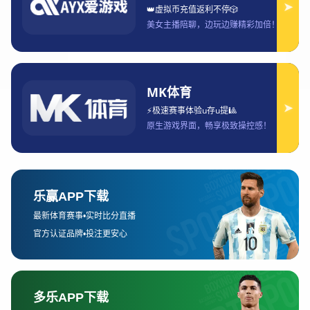
欧洲冠军联赛因其汇聚了欧洲最强俱乐部而闻名，每场比赛
都充满高度竞技性。从小组赛到淘汰赛，每一轮对决都可能
改变球队的命运，这种不确定性正是赛事魅力所在。
UCL的比赛节奏紧凑，战术布置精密。各大球队不仅在球员
个人能力上比拼，更在整体战术执行和心理素质上展开较
量。不同风格的球队在赛场上碰撞，带来令人热血沸腾的比
赛体验。
此外，球员明星效应也极大提升了赛事观赏性。从锋线杀手
到中场策动者，每个球员的精彩表现都可能成为比赛转折
点，吸引全球观众为之疯狂。
在淘汰赛阶段，比赛的紧张程度进一步升级。加时赛和点球
大战常常成为经典瞬间，观众在紧张与期待中体验到极致的
足球魅力。这种高度悬念，使UCL成为全球最具吸引力的俱
乐部赛事之一。
战术层面的较量也是赛事的一大亮点。不同教练的战略理
念、阵型变化以及临场调整，使每场比赛都充满未知和挑
战，充分体现了顶级足球的智慧与艺术。