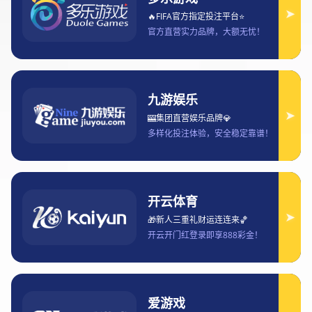
整示例：
---
欧洲冠军联赛（UCL）作为世界足坛最顶级的俱乐部赛事之
一，每年都吸引着亿万球迷的关注。本文旨在聚焦UCL体育
赛事，通过多维度解析其背后的精彩与魅力，从竞技水平、
球队文化、球迷氛围到商业价值四个方面进行深入探讨。文
章首先对UCL的历史与定位进行梳理，让读者了解其作为欧
洲顶尖赛事的独特意义。接着，将从比赛本身的激烈竞争、
球队战术演变、球员明星效应等角度，揭示赛事的竞技魅
力；再从俱乐部历史传承、城市文化融合、球迷文化构建等
方面展示UCL的深厚文化底蕴；随后，文章分析现场球迷、
全球观看体验和社交媒体互动，描绘赛事的多元观赛氛围；
最后，探讨UCL在商业价值、品牌合作与体育产业发展中的
战略作用。通过全方位的视角，本文不仅呈现了UCL作为足
球盛宴的视觉冲击，也揭示了其背后深远的文化与经济意
义，为读者提供全面、深入且充满激情的阅读体验。
1、竞技水平与赛事魅力