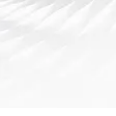
英格兰队历届主教练风云录从拉姆塞到南
门时代的执教变迁与荣耀追寻
2026-07-20 19:01:28
比利时队世界排名遭遇下滑昔日黄金一代
辉煌难再续新挑战迫近
2026-07-19 20:07:28
巴塞罗那拉玛西亚最新妖人亚马尔横空出世未
来巨星之路引全球瞩目
2026-07-18 22:48:03
五人制足球战术体系创新解析与攻防转换策略
研究及实战应用探索
2026-07-16 17:28:17