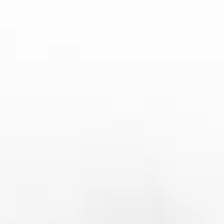
并执行教练的战术安排。在团队比赛中，球员的执行力和对
战术的理解能力至关重要，只有在遵循战术框架下，球员才
能最大限度地发挥个人优势。
例如，在足球比赛中，球员必须根据比赛情况及时调整自己
的位置和动作，以配合球队整体攻防。在关键时刻，球员执
行教练战术的能力，能够决定球队是否能够打破对方的防
线，创造得分机会。篮球比赛中，球员的跑位和投篮选择往
往是教练战术的延伸，球员根据场上局势调整自己的行动，
往往能帮助球队在对抗中占据主动。
战术执行的精准性对于球员的影响尤为重要，尤其是在紧张
和复杂的比赛局面下，球员必须迅速识别并执行教练的指
令。例如，当一方落后时，球员是否能迅速调整战术，改进
进攻手段，常常决定了比赛的成败。优秀的球员往往能在短
时间内理解并执行战术，从而带领球队扭转局势。
总结：