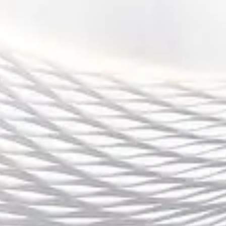
通过对球员个人表现的多角度分析，我们可以看到，技术、
心理、体能和战术层面的优异表现，对比赛走势的影响巨
大。在比赛的关键时刻，球员的能力决定了比赛的最终结
果，而这种影响不仅仅体现在某一方面，更是多因素的结
合。只有全方位的发挥出个人优势，球员才能真正成为比赛
的决定性因素。
yy易游体育官方网站
综合来看，球员在比赛中展现出的多维度素质，不仅仅反映
了个人能力，更是球队整体战术和比赛策略的体现。因此，
团队比赛中，球员不仅要具备过硬的技术，心理素质、体能
储备以及战术执行力也是不可忽视的因素。每一场比赛的胜
负，都离不开球员在各个方面的出色表现。
导航
了解yy易游体育
产品展示