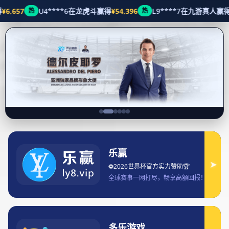
体育资讯
体育资讯
首页
2025-08-22 14:47:56
西甲赛事B站直播链接分享精彩对决不容错
过观看指南
西甲联赛是全球最具观赏性的足球赛事之一，每个赛季都会
吸引大量的球迷和观众关注。而在如今互联网快速发展的背
景下，B站作为一个备受欢迎的视频平台，逐渐成为西甲赛