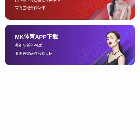
地享受赛事体验。首先，B站的多语言弹幕和翻译功能，特
别适合海外球迷或者语言不通的观众。在观看西甲比赛时，
球迷可以选择适合自己语言的弹幕，从而与其他球迷更好地
交流。
其次，B站还提供了赛前预测和互动竞猜的功能。球迷们可
以在赛前参与竞猜，预测比赛的胜负、进球数等信息，增加
观赛的参与感和趣味性。这种互动性的环节，使得每一场西
甲赛事都不再只是单纯的观看，而是充满了挑战和乐趣。
最后，B站会根据球迷的观看历史和兴趣推荐相关的西甲赛
事和内容，帮助球迷发现更多精彩的比赛和有趣的节目。这
种个性化的推荐服务，无论是新球迷还是老球迷，都能帮助
他们快速找到自己感兴趣的内容。
总结：
通过B站观看西甲赛事，不仅能够享受到高清流畅的直播体
验，还能够参与到充满互动的讨论中。B站的独特功能和丰
富的赛后内容，也为球迷们提供了更全面的赛事体验。无论
是西甲资深球迷，还是初次接触西甲的观众，都能通过B站