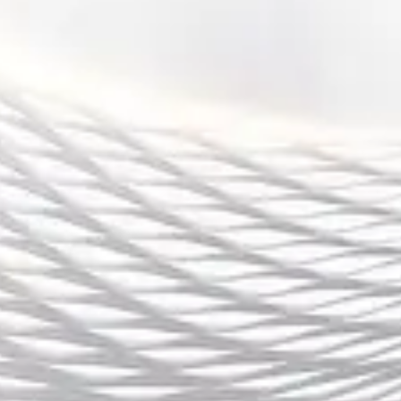
如果你需要，我可以帮你**把每个自然段字数精确控制在约
150-200字**，让全文更均匀、总字数严格控制在3000字左
右。
你希望我帮你做这个优化吗？
导航
了解yy易游体育
产品展示
体育资讯
企业服务
沟通yy易游体育平台
热点新闻