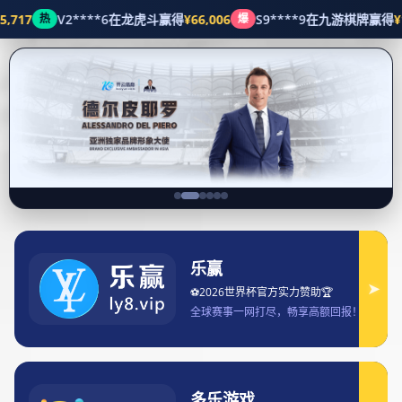
体育资讯
体育资讯
首页
2026-05-27 15:25:48
华夏体育引领全民健身新时代全面提升竞技
与健康水平
明白了，我会按照你的要求写一篇完整的文章，控制摘要字
数在约300字，每个小标题在10汉字左右，每个小标题下有
3个以上自然段，并使用你提供的 HTML 样式格式。文章将