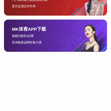
3、体育产业化发展
体育产业化的发展是中欧体育引领新时代的重要体现。体育
不仅仅是竞技和娱乐，更成为推动经济发展的重要产业。中
欧国家通过政策支持、资本投入和品牌建设，形成了从赛事
组织、场馆建设到周边衍生产业的完整生态链。
商业赞助和媒体传播也是体育产业化的重要支撑。中欧各类
体育赛事吸引了大量企业赞助，同时借助现代传媒技术进行
全球传播，使赛事价值和观众覆盖率大幅提升。这不仅增加
了体育经济收益，也提升了中欧体育在全球的品牌影响力。
此外，体育产业化还带动了就业和创新创业机会。从体育装
备制造、健身产业到数字化体育平台，相关产业链条不断拓