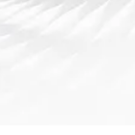
足球数据分析公司引领智能科技赋能赛事
预测与球队战略发展新趋势
2026-07-22 20:37:56
足坛巨星豪宅大盘点揭秘顶级球员奢华生
活与财富版图全景呈现篇
2026-07-21 19:02:17
英格兰队历届主教练风云录从拉姆塞到南
门时代的执教变迁与荣耀追寻
2026-07-20 19:01:28
比利时队世界排名遭遇下滑昔日黄金一代
辉煌难再续新挑战迫近
2026-07-19 20:07:28
巴塞罗那拉玛西亚最新妖人亚马尔横空出世未
来巨星之路引全球瞩目
2026-07-18 22:48:03