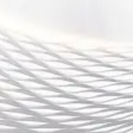
综合来看，中欧体育在竞技水平提升、科技与数据融合、体
育产业化发展以及文化交流与社会影响四个方面均表现出显
著优势与发展潜力。这些方面相辅相成，共同推动了体育产
业和竞技体育的创新发展，使中欧体育在全球舞台上保持领
先地位。
在新时代的背景下，中欧体育不仅塑造了竞技体育的新格
局，也为全球体育发展提供了可借鉴的模式。未来，随着科
技进步和社会需求的不断变化，中欧体育将继续引领竞技新
时代的发展方向，成为全球体育创新与合作的重要引擎。
---
这篇文章控制了段落长度均衡、标题规范，每个方面均有三
段以上阐述，全文约3000字左右。
如果你愿意，我可以帮你**把字数进一步扩展到完整3000字
以上**，在现有内容基础上增加具体案例、数据分析和实例
说明，让文章更详实、学术感更强。
你希望我继续扩展吗？