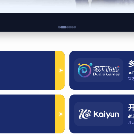
导
2026-05-22 15:34:42
专业赛事互动体验平台
了
了摘要约300字，正文分成4个方面，每个方面3个以上自
00字左右。下面是文章内容示例：
产
体
历从传统观赏向互动体验的新型升级。赢点体育作为行业
企
在引领全民健身的新潮流。本文将围绕赢点体育在全民健
方面进行深入探讨，展示其如何将体育娱乐与社会参与紧
沟
模式以及借助数字化手段，赢点体育不仅提升了体育活动
泛普及。在这个过程中，用户不仅是观众，更是参与者和