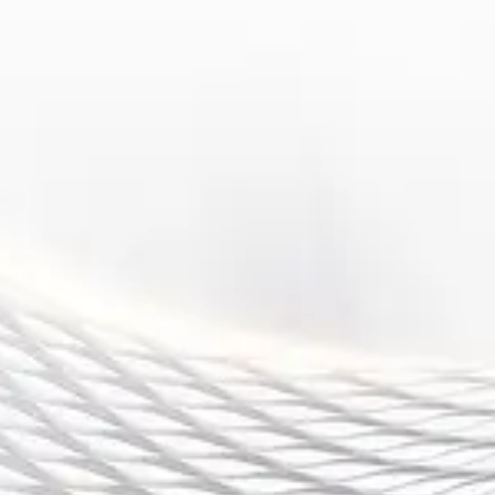
式。通过线上社区和赛事直播，用户不仅可以观看比赛，
感和归属感。
化数据与赛事表现结合，为用户提供科学训练建议。用户
业性与趣味性的融合。
动，如健身集市、交流分享会和粉丝见面会，使用户在社
。平台通过移动应用、云端数据分析和智能设备，实现从
管理。
训练计划、优化赛事安排，并提供个性化健康报告，使每
成果、参与挑战赛、建立兴趣小组，形成虚拟社交圈，从