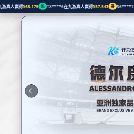
Call Now:
Email:
(010) 13659630009
unconvincin